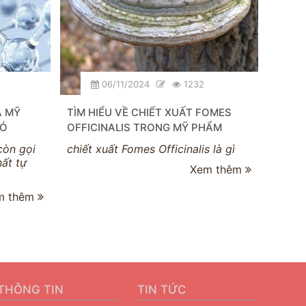
06/11/2024
1232
À MỸ
TÌM HIỂU VỀ CHIẾT XUẤT FOMES
CÁCH
CÓ
OFFICINALIS TRONG MỸ PHẨM
Việc 
ô, mũ
còn gọi
chiết xuất Fomes Officinalis là gì
da, gi
hất tự
Xem thêm
tia cự
m thêm
THÔNG TIN
TIN TỨC