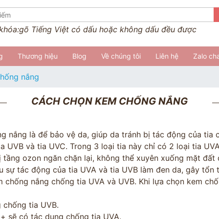
 khóa:
gõ Tiếng Việt có dấu hoặc không dấu đều được
g
Thương hiệu
Blog
Về chúng tôi
Liên hệ
Zalo ch
chống nắng
CÁCH CHỌN KEM CHỐNG NẮNG
 nắng là để bảo vệ da, giúp da tránh bị tác động của tia c
 tia UVB và tia UVC. Trong 3 loại tia này chỉ có 2 loại tia 
ị tầng ozon ngăn chặn lại, không thể xuyên xuống mặt đất
hịu sự tác động của tia UVA và tia UVB làm đen da, gây tổn
m chống nắng chống tia UVA và UVB. Khi lựa chọn kem chốn
 chống tia UVB.
+ sẽ có tác dụng chống tia UVA.