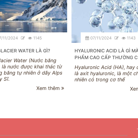
/11/2024
1145
07/11/2024
1143
LACIER WATER LÀ GÌ?
HYALURONIC ACID LÀ GÌ M
PHẨM CAO CẤP THƯỜNG 
lacier Water (Nước băng
 là nước được khai thác từ
Hyaluronic Acid (HA), hay 
g băng tự nhiên ở dãy Alps
là axit hyaluronic, là một c
 Sĩ.
nhiên có trong cơ thể
Xem thêm
Xe