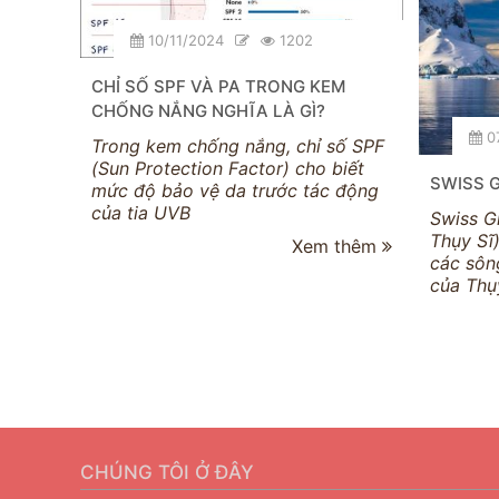
10/11/2024
1202
CHỈ SỐ SPF VÀ PA TRONG KEM
CHỐNG NẮNG NGHĨA LÀ GÌ?
07
Trong kem chống nắng, chỉ số SPF
(Sun Protection Factor) cho biết
SWISS G
mức độ bảo vệ da trước tác động
của tia UVB
Swiss G
Thụy Sĩ)
Xem thêm
các sôn
của Thụy
CHÚNG TÔI Ở ĐÂY