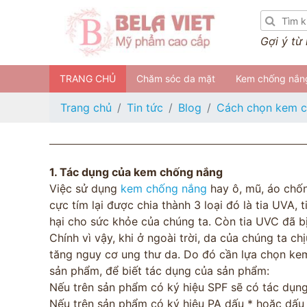
Gợi ý từ
TRANG CHỦ
Chăm sóc da mặt
Kem chống nắn
Trang chủ
Tin tức
Blog
Cách chọn kem 
1. Tác dụng của kem chống nắng
Việc sử dụng
kem chống nắng
hay ô, mũ, áo chống
cực tím lại được chia thành 3 loại đó là tia UVA,
hại cho sức khỏe của chúng ta. Còn tia UVC đã b
Chính vì vậy, khi ở ngoài trời, da của chúng ta c
tăng nguy cơ ung thư da. Do đó cần lựa chọn ke
sản phẩm, để biết tác dụng của sản phẩm:
Nếu trên sản phẩm có ký hiệu SPF sẽ có tác dụng
Nếu trên sản phẩm có ký hiệu PA dấu * hoặc dấu 