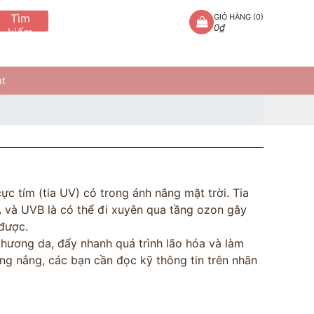
Tìm
GIỎ HÀNG (
0
)
0₫
kiếm
at
ực tím (tia UV) có trong ánh nắng mặt trời. Tia
UVA và UVB là có thể đi xuyên qua tầng ozon gây
 được.
 thương da, đẩy nhanh quá trình lão hóa và làm
g nắng, các bạn cần đọc kỹ thông tin trên nhãn