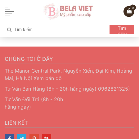
0
Tìm
kiếm
CHÚNG TÔI Ở ĐÂY
The Manor Central Park, Nguyễn Xiển, Đại Kim, Hoàng
Mai, Hà Nội
Xem bản đồ
Tư Vấn Bán Hàng (8h - 20h hằng ngày)
0962821325)
Tư Vấn Đổi Trả (8h - 20h
hằng ngày)
LIÊN KẾT