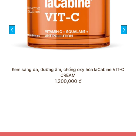
prev
next
ng oxy hóa laCabine VIT-C
Gel dưỡng khóa lạnh nâng 
1,200,000 đ
AM
000 đ