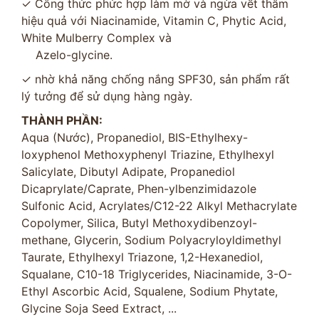
✓ Công thức phức hợp làm mờ và ngừa vết thâm
hiệu quả với Niacinamide, Vitamin C, Phytic Acid,
White Mulberry Complex và
Azelo-glycine.
✓ nhờ khả năng chống nắng SPF30, sản phẩm rất
lý tưởng để sử dụng hàng ngày.
THÀNH PHẦN:
Aqua (Nước), Propanediol, BIS-Ethylhexy-
loxyphenol Methoxyphenyl Triazine, Ethylhexyl
Salicylate, Dibutyl Adipate, Propanediol
Dicaprylate/Caprate, Phen-ylbenzimidazole
Sulfonic Acid, Acrylates/C12-22 Alkyl Methacrylate
Copolymer, Silica, Butyl Methoxydibenzoyl-
methane, Glycerin, Sodium Polyacryloyldimethyl
Taurate, Ethylhexyl Triazone, 1,2-Hexanediol,
Squalane, C10-18 Triglycerides, Niacinamide, 3-O-
Ethyl Ascorbic Acid, Squalene, Sodium Phytate,
Glycine Soja Seed Extract, ...