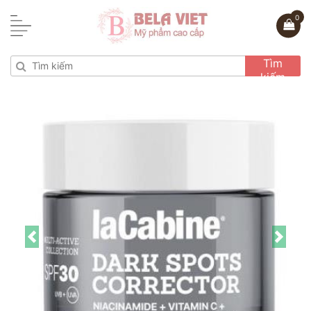
0
Tìm
kiếm
Previous
Next