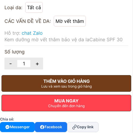
Loại da:
Tất cả
CÁC VẤN ĐỀ VỀ DA:
Mờ vết thâm
Hỗ trợ:
chat Zalo
Kem dưỡng mờ vết thâm bảo vệ da laCabine SPF 30
Số lượng
-
+
THÊM VÀO GIỎ HÀNG
Lưu và xem sau trong giỏ hàng
MUA NGAY
Chuyển đến đơn hàng
Chia sẻ:
Messenger
Facebook
Copy link