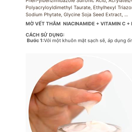
Phen-ylbenzimidazole Sulfonic Acid, Acrylates
Polyacryloyldimethyl Taurate, Ethylhexyl Triazo
Sodium Phytate, Glycine Soja Seed Extract, ...
MỜ VẾT THÂM
NIACINAMIDE + VITAMIN C +
CÁCH SỬ DỤNG:
Bước 1:
Với một khuôn mặt sạch sẽ, áp dụng ốn