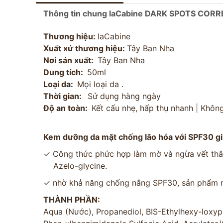
Thông tin chung laCabine DARK SPOTS CO
Thương hiệu:
laCabine
Xuất xứ thương hiệu:
Tây Ban Nha
Nơi sản xuất:
Tây Ban Nha
Dung tích:
50ml
Loại da:
Mọi loại da .
Thời gian:
Sử dụng hàng ngày
Độ an toàn:
Kết cấu nhẹ, hấp thụ nhanh | Khôn
Kem dưỡng da mặt chống lão hóa với SPF30 gi
✓ Công thức phức hợp làm mờ và ngừa vết thâm
Azelo-glycine.
✓ nhờ khả năng chống nắng SPF30, sản phẩm rấ
THÀNH PHẦN:
Aqua (Nước), Propanediol, BIS-Ethylhexy-loxyph