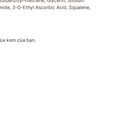
xydibenzoyl-methane, Glycerin, Sodium
amide, 3-O-Ethyl Ascorbic Acid, Squalene,
của kem của bạn.