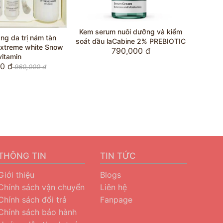
m serum nuôi dưỡng và kiểm
Nước tẩy trang 3 trong 1, Làm
t dầu laCabine 2% PREBIOTIC
sạch - Dưỡng ẩm - Trẻ hóa
790,000 đ
laCabine
860,000 đ
THÔNG TIN
TIN TỨC
Giới thiệu
Blogs
Chính sách vận chuyển
Liên hệ
Chính sách đổi trả
Fanpage
Chính sách bảo hành