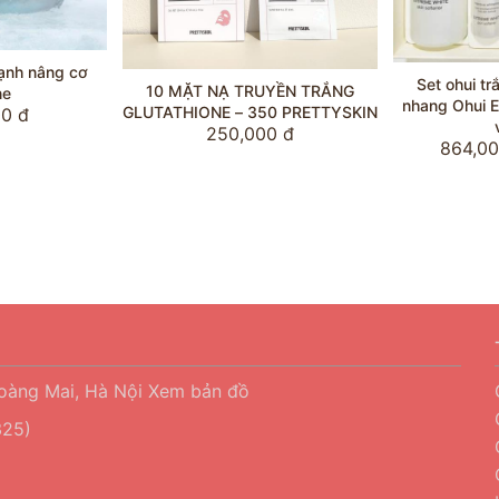
Ke
Set ohui trắng da trị nám tàn
T NẠ TRUYỀN TRẮNG
soá
nhang Ohui Extreme white Snow
ONE – 350 PRETTYSKIN
vitamin
250,000 đ
864,000 đ
960,000 đ
Hoàng Mai, Hà Nội
Xem bản đồ
25)