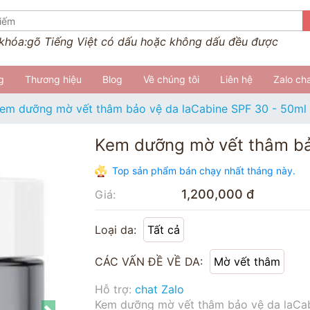
 khóa:
gõ Tiếng Việt có dấu hoặc không dấu đều được
g
Thương hiệu
Blog
Về chúng tôi
Liên hệ
Zalo ch
em dưỡng mờ vết thâm bảo vệ da laCabine SPF 30 - 50ml
Kem dưỡng mờ vết thâm bả
Top sản phẩm bán chạy nhất tháng này.
1,200,000 đ
Giá:
Loại da:
Tất cả
CÁC VẤN ĐỀ VỀ DA:
Mờ vết thâm
Hỗ trợ:
chat Zalo
Kem dưỡng mờ vết thâm bảo vệ da laCa