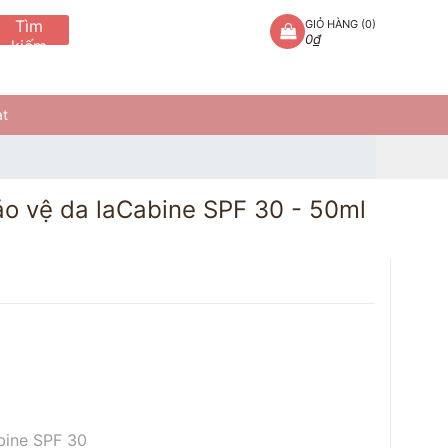
Tìm
GIỎ HÀNG (
0
)
0₫
kiếm
at
o vệ da laCabine SPF 30 - 50ml
bine SPF 30