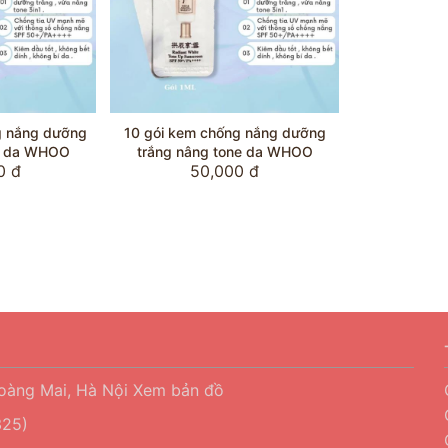
g nắng dưỡng
10 gói kem chống nắng dưỡng
ne da WHOO
trắng nâng tone da WHOO
0 đ
50,000 đ
Hoàng Mai, Hà Nội
Xem bản đồ
25)