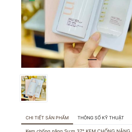
CHI TIẾT SẢN PHẨM
THÔNG SỐ KỸ THUẬT
Kem chống nắng Su:m 37° KEM CHỐNG NẮNG SU