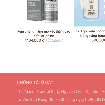
120 gói kem chốn
Kem chống nắng mờ vết thâm cao
trắng nâng to
cấp laCabine
500,00
1,104,000 đ
1,200,000 đ
CHÚNG TÔI Ở ĐÂY
The Manor Central Park, Nguyễn Xiển, Đại Kim, 
Tư Vấn Bán Hàng (8h - 20h hằng ngày)
09628213