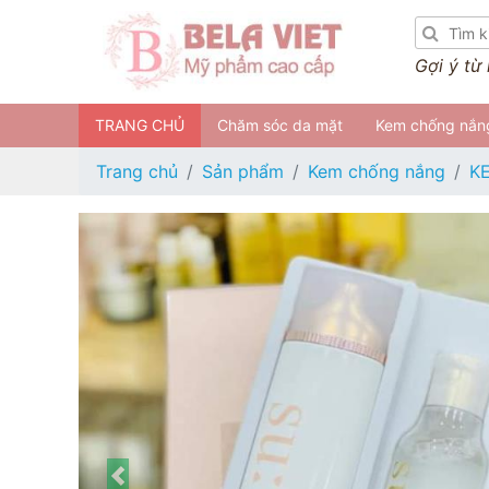
Gợi ý từ
TRANG CHỦ
Chăm sóc da mặt
Kem chống nắn
Trang chủ
Sản phẩm
Kem chống nắng
K
Previous