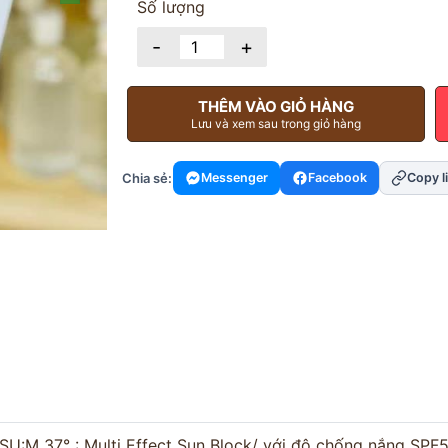
Số lượng
-
+
THÊM VÀO GIỎ HÀNG
Lưu và xem sau trong giỏ hàng
Chia sẻ:
Messenger
Facebook
Copy l
:M 37° : Multi Effect Sun Block/ với độ chống nắng SP