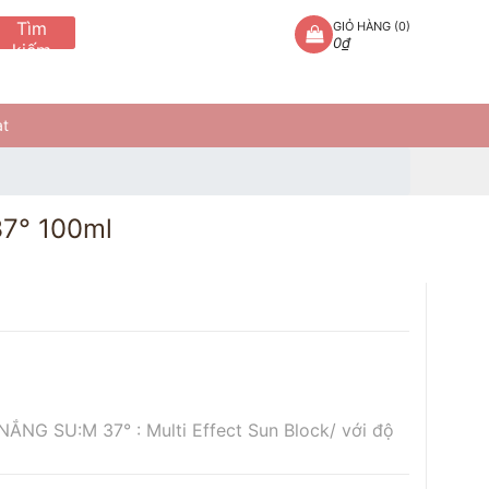
Tìm
GIỎ HÀNG (
0
)
0₫
kiếm
at
7° 100ml
G SU:M 37° : Multi Effect Sun Block/ với độ