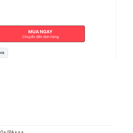
MUA NGAY
Chuyển đến đơn hàng
ink
F50+/PA+++