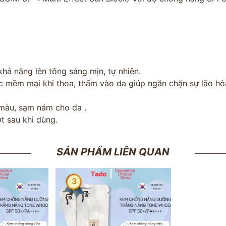
hả năng lên tông sáng mịn, tự nhiên.
 mềm mại khi thoa, thấm vào da giúp ngăn chặn sự lão hóa
màu, sạm nám cho da .
 sau khi dùng.
SẢN PHẨM LIÊN QUAN
3