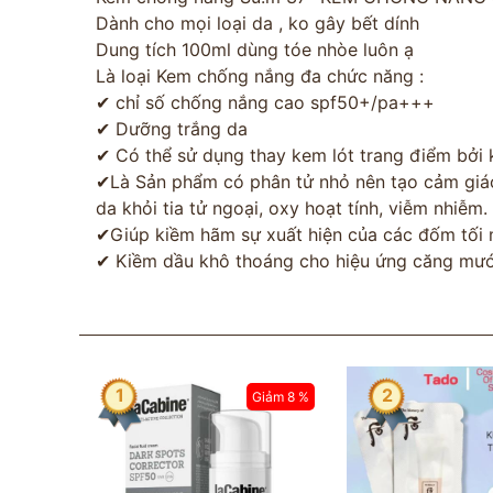
Dành cho mọi loại da , ko gây bết dính
Dung tích 100ml dùng tóe nhòe luôn ạ
Là loại Kem chống nắng đa chức năng :
✔ chỉ số chống nắng cao spf50+/pa+++
✔ Dưỡng trắng da
✔ Có thể sử dụng thay kem lót trang điểm bởi k
✔Là Sản phẩm có phân tử nhỏ nên tạo cảm giác
da khỏi tia tử ngoại, oxy hoạt tính, viễm nhiễm.
✔Giúp kiềm hãm sự xuất hiện của các đốm tối 
✔ Kiềm dầu khô thoáng cho hiệu ứng căng mướt
1
2
Giảm 8 %